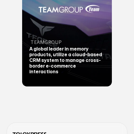
 TEAMGROUP
A global leader in memory 
products, utilize a cloud-based 
CRM system to manage cross-
border e-commerce 
interactions