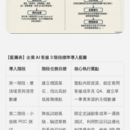
【藍圖表】企業 AI 客服 3 階段標準導入藍圖
導入階段
階段任務目標
核心執行重點
第一階段：釐
建立穩固基
盤點內部資源、鎖定夜間
清場景與清理
石，找出高頻
客服或常見 QA、建立單
數據
低複雜痛點
一事實來源的主檔數據
第二階段：小
降低試錯風
限定忠誠顧客或單一通路
規模 POC 測
險，驗證業務
測試、利用對話日誌優化
試
與系統可行性
知識庫內容、檢核 API 閉