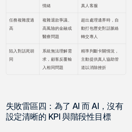
情緒
真人客服
任務複雜度過
複雜退款爭議、
超出處理邊界時，自
高
高風險的金融或
動打包歷史對話脈絡
醫療問題
轉交專人
陷入對話死胡
系統無法理解需
精準判斷卡關情況，
同
求，顧客反覆輸
主動提供真人協助管
入相同問題
道以消除挫折
失敗雷區四：為了 AI 而 AI，沒有
設定清晰的 KPI 與階段性目標