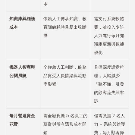
本
知識庫與維護
依賴人工傳承知識，教
需支付系統軟體
成本
育訓練耗時且易出現斷
費，並投入少許
層
人力進行每月知
識庫更新與數據
優化
機器人智商與
全仰賴人工判斷，服務
具備深度語意推
公關風險
品質受人員情緒與流動
理，大幅減少
率影響
「聽不懂」引發
的顧客流失與客
訴
每月營運資金
需全額負擔 5 名員工的
僅需負擔 2 名人
花費
薪資與所有隱形成本開
力 + 系統與維護
銷
費，每月顯著降