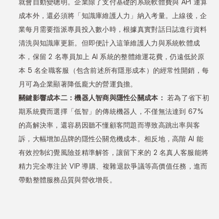
就會自動變聰明。企業除了支付基礎的系統軟體費與 API 運算
成本外，還必須將「知識庫維護人力」納入考量。上線後，企
業每月需要指派專員投入數小時，根據真實對話日誌進行資料
清洗與知識庫更新。但即便計入這筆維護人力與系統軟體成
本，保留 2 名專員加上 AI 系統的整體維運花費，仍遠低於原
本 5 名全職客服（包含前述所有隱形成本）的經常性開銷，每
月可為企業顯著降低龐大的營運負擔。
關鍵影響成本二：機器人智商與隱性公關成本：
 若為了省下初
期系統費而選擇「低智」的傳統機器人，不僅無法達到 67% 
的高解決率，還容易因聽不懂顧客問題而導致高跳出率與客
訴，大幅增加品牌的隱性公關危機成本。相反地，高階 AI 能
有效控制幻覺風險並精準解答，讓留下來的 2 名真人客服能將
精力完全專注於 VIP 導購、複雜退款爭議等高價值任務，進而
帶動整體服務品質與營收增長。