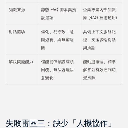
知識來源
靜態 FAQ 腳本與預
企業專屬內部知識
設選項
庫 (RAG 技術應用)
對話體驗
僵化、易導致「意
具備上下文脈絡記
圖短視」與無窮迴
憶、支援多輪對話
圈
與插話
解決問題能力
僅能提供預設罐頭
能動態推理、精準
回覆、無法處理語
解答並有效控制幻
意變化
覺風險
失敗雷區三：缺少「人機協作」