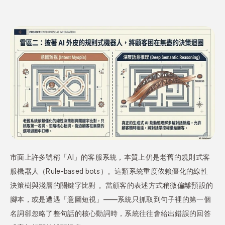
市面上許多號稱「AI」的客服系統，本質上仍是老舊的規則式客
服機器人（Rule-based bots）。這類系統重度依賴僵化的線性
決策樹與淺層的關鍵字比對 。當顧客的表述方式稍微偏離預設的
腳本，或是遭遇「意圖短視」——系統只抓取到句子裡的第一個
名詞卻忽略了整句話的核心動詞時，系統往往會給出錯誤的回答