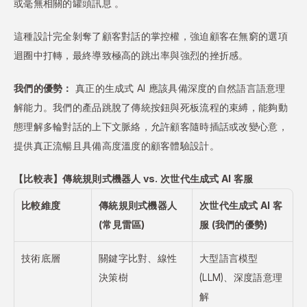
或毫無相關的罐頭訊息 。
這種設計完全剝奪了顧客對話的掌控權，強迫顧客在無窮的選項
迴圈中打轉，最終導致極高的跳出率與強烈的挫折感。
我們的優勢：
 真正的生成式 AI 應該具備深度的自然語言語意理
解能力。我們的產品跳脫了傳統按鈕與死板流程的束縛，能夠動
態理解多輪對話的上下文脈絡，允許顧客隨時插話或改變心意，
提供真正流暢且具備高度溫度的顧客體驗設計。
【比較表】傳統規則式機器人 vs. 次世代生成式 AI 客服
比較維度
傳統規則式機器人 
次世代生成式 AI 客
(常見雷區)
服 (我們的優勢)
技術底層
關鍵字比對、線性
大型語言模型 
決策樹
(LLM)、深度語意理
解