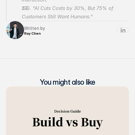
ISG. "AI Cuts Costs by 30%, But 75% of 
Customers Still Want Humans."
Written by
Ray Chen
You might also like