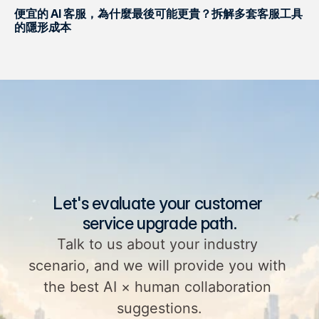
便宜的 AI 客服，為什麼最後可能更貴？拆解多套客服工具
的隱形成本
Let's evaluate your customer 
service upgrade path.
Talk to us about your industry 
scenario, and we will provide you with 
the best AI × human collaboration 
suggestions.