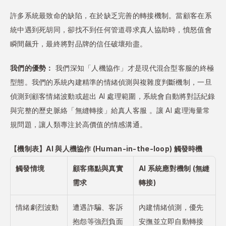
許多系統最致命的缺陷，在於缺乏完善的轉接機制。當顧客在系
統中遇到死胡同，卻找不到任何管道尋求真人協助時，憤怒值會
瞬間飆升，最終將對品牌的信任破壞殆盡。
我們的優勢：
 我們深知「人機協作」才是現代混合型客服的終極
型態。我們的系統內建精準的情緒偵測與複雜度判斷機制，一旦
偵測到顧客情緒波動或超出 AI 處理範圍，系統會自動將對話紀錄
與完整的歷史脈絡「無縫轉接」給真人客服 。讓 AI 處理海量常
規問題，讓人類專注於高價值的情感溝通。
【機制表】AI 與人機協作 (Human-in-the-loop) 觸發時機
觸發情境
顧客痛點與真實
AI 系統應對機制 (無縫
需求
轉接)
情緒劇烈波動
遭遇詐騙、客訴
內建情緒偵測，優先
抱怨等強烈負面
安撫並立即自動轉接