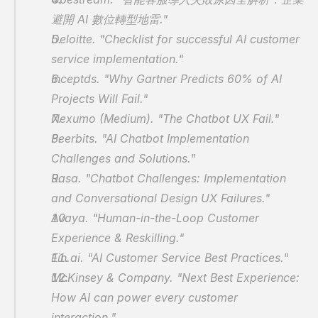
避開 AI 數位轉型地雷."
Deloitte. "Checklist for successful AI customer 
service implementation."
Inceptds. "Why Gartner Predicts 60% of AI 
Projects Will Fail."
Nexumo (Medium). "The Chatbot UX Fail."
Peerbits. "AI Chatbot Implementation 
Challenges and Solutions."
Rasa. "Chatbot Challenges: Implementation 
and Conversational Design UX Failures."
Avaya. "Human-in-the-Loop Customer 
Experience & Reskilling."
Fin.ai. "AI Customer Service Best Practices."
McKinsey & Company. "Next Best Experience: 
How AI can power every customer 
interaction."