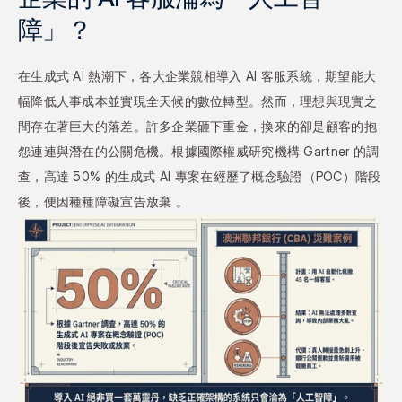
障」？
在生成式 AI 熱潮下，各大企業競相導入 AI 客服系統，期望能大
幅降低人事成本並實現全天候的數位轉型。然而，理想與現實之
間存在著巨大的落差。許多企業砸下重金，換來的卻是顧客的抱
怨連連與潛在的公關危機。根據國際權威研究機構 Gartner 的調
查，高達 50% 的生成式 AI 專案在經歷了概念驗證（POC）階段
後，便因種種障礙宣告放棄 。