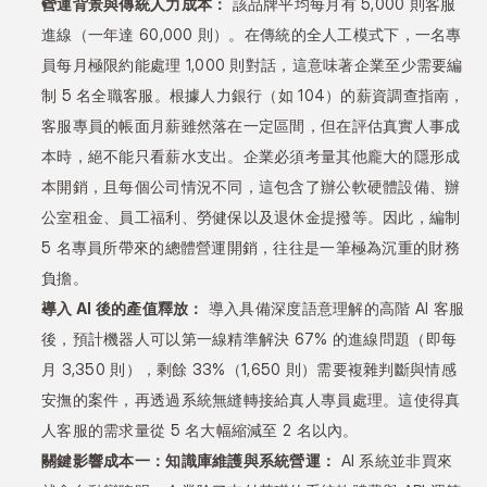
營運背景與傳統人力成本：
 該品牌平均每月有 5,000 則客服
進線（一年達 60,000 則）。在傳統的全人工模式下，一名專
員每月極限約能處理 1,000 則對話，這意味著企業至少需要編
制 5 名全職客服。根據人力銀行（如 104）的薪資調查指南，
客服專員的帳面月薪雖然落在一定區間，但在評估真實人事成
本時，絕不能只看薪水支出。企業必須考量其他龐大的隱形成
本開銷，且每個公司情況不同，這包含了辦公軟硬體設備、辦
公室租金、員工福利、勞健保以及退休金提撥等。因此，編制 
5 名專員所帶來的總體營運開銷，往往是一筆極為沉重的財務
負擔。
導入 AI 後的產值釋放：
 導入具備深度語意理解的高階 AI 客服
後，預計機器人可以第一線精準解決 67% 的進線問題（即每
月 3,350 則），剩餘 33%（1,650 則）需要複雜判斷與情感
安撫的案件，再透過系統無縫轉接給真人專員處理。這使得真
人客服的需求量從 5 名大幅縮減至 2 名以內。
關鍵影響成本一：知識庫維護與系統營運：
 AI 系統並非買來