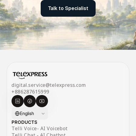
Talk to Specialist
Talk to Specialist
digital.service@telexpress.com
+886287615999
Select Language
English
PRODUCTS
Telli Voice- AI Voicebot
Telli Chat - AI Chatbot