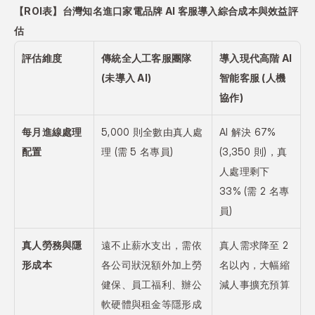
【ROI表】台灣知名進口家電品牌 AI 客服導入綜合成本與效益評
估
評估維度
傳統全人工客服團隊 
導入現代高階 AI 
(未導入 AI)
智能客服 (人機
協作)
每月進線處理
5,000 則全數由真人處
AI 解決 67% 
配置
理 (需 5 名專員)
(3,350 則)，真
人處理剩下 
33% (需 2 名專
員)
真人勞務與隱
遠不止薪水支出，需依
真人需求降至 2 
形成本
各公司狀況額外加上勞
名以內，大幅縮
健保、員工福利、辦公
減人事擴充預算
軟硬體與租金等隱形成