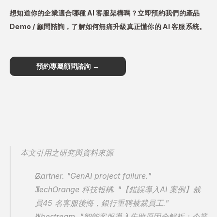
想知道你的企業適合哪種 AI 客服架構嗎？立即預約我們的產品 
Demo / 顧問諮詢，了解如何無痛升級真正懂你的 AI 客服系統。
預約專屬顧問諮詢 →
本文引用之研究與資料來源
Gartner. "GenAI project failure."
TechOrange 科技報橘. "【錯誤導入AI 案例】裁
員45 名客服後悔，銀行重聘被裁員工."
Ubestream. "智能客服導入失敗原因全解析：企業