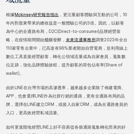
根據
Mckinsey研究報告指出
，更注重顧客體驗與互動的公司，10
年內對股東帶來的總收益是一般體驗公司的3倍。因此，以顧客
為中心的全通路布局，D2C(Direct-to-consumer)品牌經營策
略，在疫情期間開始醞釀發酵，
未來流通事務所
調查2023年全台
110家零售企業中，已高達有96%業者開始自營電商，並利用線上
數位工具直接經營顧客，轉化公領域流量成為自家會員，蒐集數
位足跡，強化品牌體驗旅程，提升顧客的荷包佔有率(Share of 
wallet)。
由於LINE在台灣市場的高滲透率，越來越多企業除了佈建電商、
APP，也會選擇LINE作為社群行銷的通路，更有全通路布局的品
牌，選擇在LINE建立CRM，或接入自家CRM，成為全通路會員的
入口，更高效經營私域流量。
如何更進階地經營LINE上好不容易從各個通路蒐集轉化而來的好